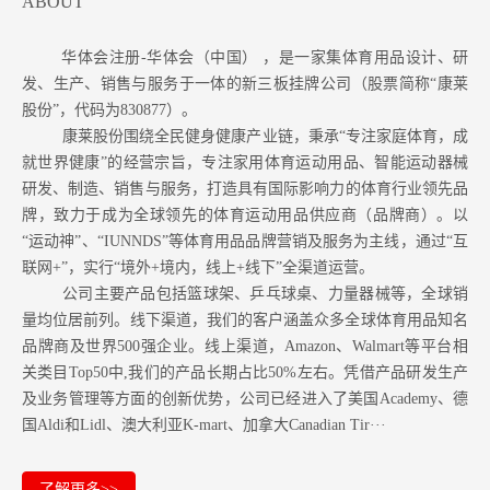
ABOUT
华体会注册-华体会（中国） ，是一家集体育用品设计、研
发、生产、销售与服务于一体的新三板挂牌公司（股票简称“康莱
股份”，代码为830877）。
康莱股份围绕全民健身健康产业链，秉承“专注家庭体育，成
就世界健康”的经营宗旨，专注家用体育运动用品、智能运动器械
研发、制造、销售与服务，打造具有国际影响力的体育行业领先品
牌，致力于成为全球领先的体育运动用品供应商（品牌商）。以
“运动神”、“IUNNDS”等体育用品品牌营销及服务为主线，通过“互
联网+”，实行“境外+境内，线上+线下”全渠道运营。
公司主要产品包括篮球架、乒乓球桌、力量器械等，全球销
量均位居前列。
线下渠道，我们的客户涵盖众多全球体育用品知名
品牌商及世界500强企业。
线上渠道，Amazon
、Walmart等
平台相
关类目Top50中,我们的产品长期占比50%左右。凭借产品研发生产
及业务管理等方面的创新优势，公司已经进入了美国Academy、德
国Aldi和Lidl、澳大利亚K-mart、加拿大Canadian Tir···
了解更多>>