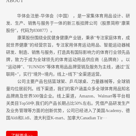
ABOUT
华体会注册-华体会（中国） ，是一家集体育用品设计、研
发、生产、销售与服务于一体的新三板挂牌公司（股票简称“康莱
股份”，代码为830877）。
康莱股份围绕全民健身健康产业链，秉承“专注家庭体育，成
就世界健康”的经营宗旨，专注家用体育运动用品、智能运动器械
研发、制造、销售与服务，打造具有国际影响力的体育行业领先品
牌，致力于成为全球领先的体育运动用品供应商（品牌商）。以
“运动神”、“IUNNDS”等体育用品品牌营销及服务为主线，通过“互
联网+”，实行“境外+境内，线上+线下”全渠道运营。
公司主要产品包括篮球架、乒乓球桌、力量器械等，全球销
量均位居前列。
线下渠道，我们的客户涵盖众多全球体育用品知名
品牌商及世界500强企业。
线上渠道，Amazon
、Walmart等
平台相
关类目Top50中,我们的产品长期占比50%左右。凭借产品研发生产
及业务管理等方面的创新优势，公司已经进入了美国Academy、德
国Aldi和Lidl、澳大利亚K-mart、加拿大Canadian Tir···
了解更多>>